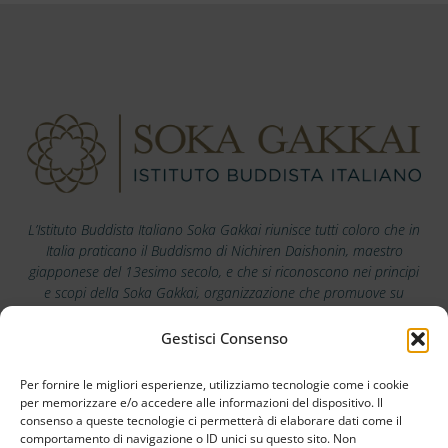
L’Istituto Buddista Italiano Soka Gakkai riunisce tutti coloro che in
Italia praticano il Buddismo di Nichiren Daishonin, maestro
giapponese del 13esimo secolo, e che si riconoscono nei principi
e scopi della Soka Gakkai, organizzazione che promuove su
scala mondiale i valori della pace, della cultura e dell’educazione.
Gestisci Consenso
Scarica la nostra app
Per fornire le migliori esperienze, utilizziamo tecnologie come i cookie
per memorizzare e/o accedere alle informazioni del dispositivo. Il
consenso a queste tecnologie ci permetterà di elaborare dati come il
comportamento di navigazione o ID unici su questo sito. Non