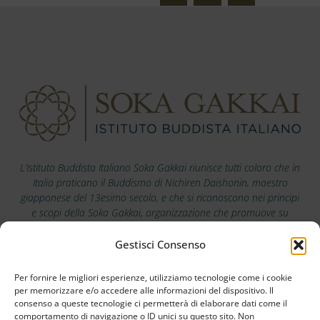
L’Istituto Buddista Italiano Soka Gakkai riunisce tutti coloro che in
Italia praticano il Buddismo di Nichiren Daishonin, maestro
giapponese del 13esimo secolo, e che si riconoscono nei principi
e scopi della Soka Gakkai, organizzazione che promuove su
scala mondiale i valori della pace, della cultura e dell’educazione.
Gestisci Consenso
Scarica la nostra app
Per fornire le migliori esperienze, utilizziamo tecnologie come i cookie
per memorizzare e/o accedere alle informazioni del dispositivo. Il
consenso a queste tecnologie ci permetterà di elaborare dati come il
comportamento di navigazione o ID unici su questo sito. Non