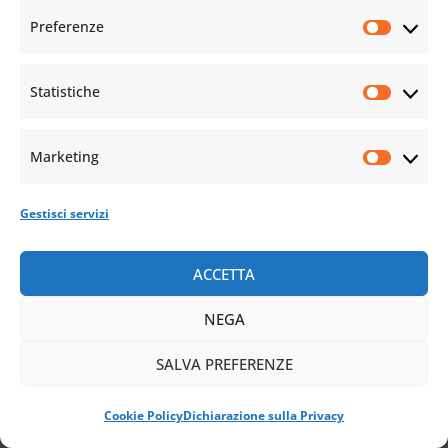
come il mezzo
Preferenze
fondamentale per
attivare la nona
Statistiche
coscienza nell’esistenza
di ogni persona.
Marketing
Quando i primi otto
livelli di coscienza si
Gestisci servizi
trasformano grazie
ACCETTA
all’azione del nono,
NEGA
ognuno di essi dà vita
a forme uniche di
SALVA PREFERENZE
saggezza. La saggezza
Cookie Policy
Dichiarazione sulla Privacy
inerente all’ottava