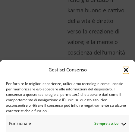
karma buono e cattivo
della vita è diretto
verso la creazione di
valore; e la mente o
coscienza dell’umanità
viene pervasa dalla
Gestisci Consenso
corrente vitale di
compassione e
Per fornire le migliori esperienze, utilizziamo tecnologie come i cookie
per memorizzare e/o accedere alle informazioni del dispositivo. Il
saggezza». Il Daishonin
consenso a queste tecnologie ci permetterà di elaborare dati come il
comportamento di navigazione o ID unici su questo sito. Non
identificò la pratica
acconsentire o ritirare il consenso può influire negativamente su alcune
caratteristiche e funzioni.
della recitazione di
Funzionale
Sempre attivo
Nam-myoho-renge-kyo