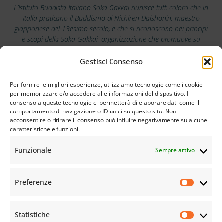
L’Istituto Buddista Italiano Soka Gakkai riunisce tutti coloro che in
Italia praticano il Buddismo di Nichiren Daishonin, maestro
giapponese del 13esimo secolo, e che si riconoscono nei principi
e scopi della Soka Gakkai, organizzazione che promuove su
scala mondiale i valori della pace, della cultura e dell’educazione.
Gestisci Consenso
Scarica la nostra app
Per fornire le migliori esperienze, utilizziamo tecnologie come i cookie
per memorizzare e/o accedere alle informazioni del dispositivo. Il
consenso a queste tecnologie ci permetterà di elaborare dati come il
comportamento di navigazione o ID unici su questo sito. Non
acconsentire o ritirare il consenso può influire negativamente su alcune
caratteristiche e funzioni.
Funzionale
Sempre attivo
Preferenze
Statistiche