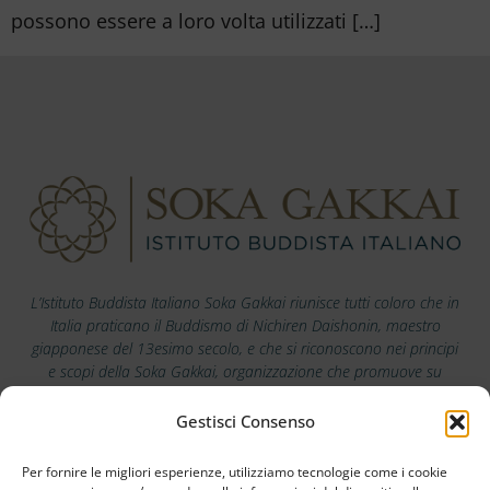
possono essere a loro volta utilizzati […]
L’Istituto Buddista Italiano Soka Gakkai riunisce tutti coloro che in
Italia praticano il Buddismo di Nichiren Daishonin, maestro
giapponese del 13esimo secolo, e che si riconoscono nei principi
e scopi della Soka Gakkai, organizzazione che promuove su
scala mondiale i valori della pace, della cultura e dell’educazione.
Gestisci Consenso
Scarica la nostra app
Per fornire le migliori esperienze, utilizziamo tecnologie come i cookie