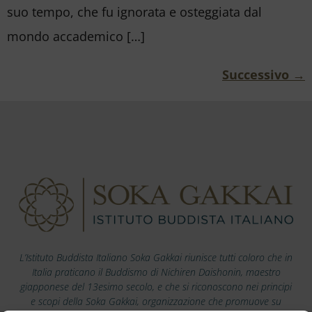
suo tempo, che fu ignorata e osteggiata dal
mondo accademico […]
Successivo
→
L’Istituto Buddista Italiano Soka Gakkai riunisce tutti coloro che in
Italia praticano il Buddismo di Nichiren Daishonin, maestro
giapponese del 13esimo secolo, e che si riconoscono nei principi
e scopi della Soka Gakkai, organizzazione che promuove su