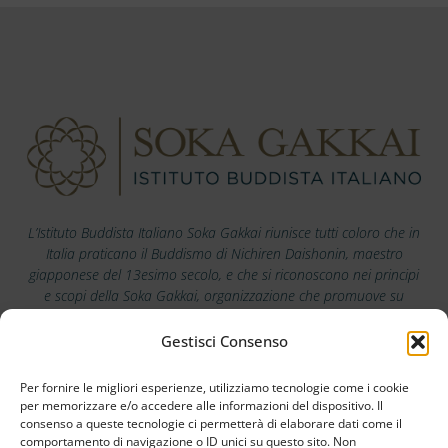
L’Istituto Buddista Italiano Soka Gakkai riunisce tutti coloro che in
Italia praticano il Buddismo di Nichiren Daishonin, maestro
giapponese del 13esimo secolo, e che si riconoscono nei principi
e scopi della Soka Gakkai, organizzazione che promuove su
scala mondiale i valori della pace, della cultura e dell’educazione.
Gestisci Consenso
Scarica la nostra app
Per fornire le migliori esperienze, utilizziamo tecnologie come i cookie
per memorizzare e/o accedere alle informazioni del dispositivo. Il
consenso a queste tecnologie ci permetterà di elaborare dati come il
comportamento di navigazione o ID unici su questo sito. Non