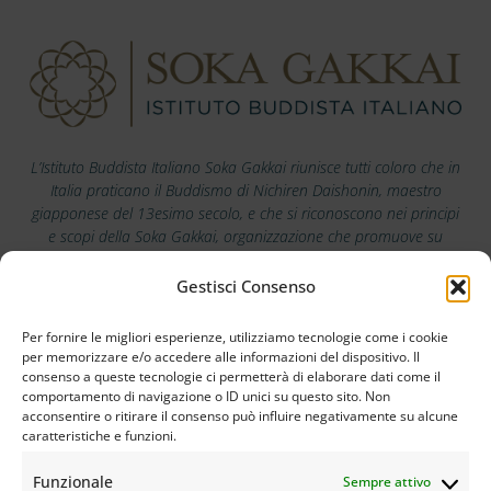
L’Istituto Buddista Italiano Soka Gakkai riunisce tutti coloro che in
Italia praticano il Buddismo di Nichiren Daishonin, maestro
giapponese del 13esimo secolo, e che si riconoscono nei principi
e scopi della Soka Gakkai, organizzazione che promuove su
scala mondiale i valori della pace, della cultura e dell’educazione.
Gestisci Consenso
Scarica la nostra app
Per fornire le migliori esperienze, utilizziamo tecnologie come i cookie
per memorizzare e/o accedere alle informazioni del dispositivo. Il
consenso a queste tecnologie ci permetterà di elaborare dati come il
comportamento di navigazione o ID unici su questo sito. Non
acconsentire o ritirare il consenso può influire negativamente su alcune
caratteristiche e funzioni.
Funzionale
Sempre attivo