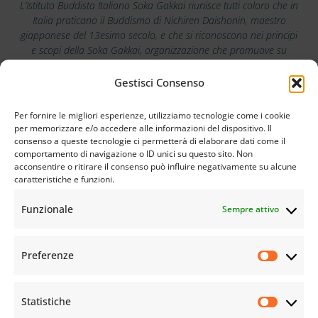
L’Istituto Buddista Italiano Soka Gakkai riunisce tutti coloro che in
Italia praticano il Buddismo di Nichiren Daishonin, maestro
giapponese del 13esimo secolo, e che si riconoscono nei principi
e scopi della Soka Gakkai, organizzazione che promuove su
scala mondiale i valori della pace, della cultura e dell’educazione.
Gestisci Consenso
Scarica la nostra app
Per fornire le migliori esperienze, utilizziamo tecnologie come i cookie
per memorizzare e/o accedere alle informazioni del dispositivo. Il
consenso a queste tecnologie ci permetterà di elaborare dati come il
comportamento di navigazione o ID unici su questo sito. Non
acconsentire o ritirare il consenso può influire negativamente su alcune
caratteristiche e funzioni.
Funzionale
Sempre attivo
Preferenze
Statistiche