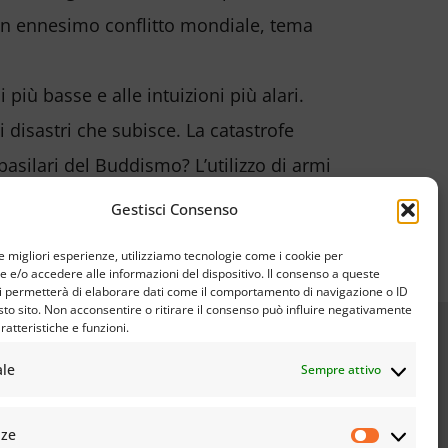
n un ennesimo conflitto mondiale, tema
più basse e alle intuizioni più alari.
disastri che subisce. La catastrofe
basilari del Buddismo? L’utilizzo di armi
la sua ansia di prevaricazione si
Gestisci Consenso
za per risolverli. La religione serve a
le migliori esperienze, utilizziamo tecnologie come i cookie per
e/o accedere alle informazioni del dispositivo. Il consenso a queste
i permetterà di elaborare dati come il comportamento di navigazione o ID
sto sito. Non acconsentire o ritirare il consenso può influire negativamente
ratteristiche e funzioni.
ale
Sempre attivo
nze