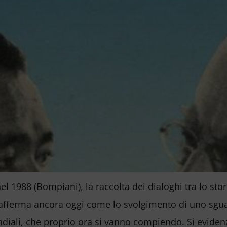
nel 1988 (Bompiani), la raccolta dei dialoghi tra lo st
si afferma ancora oggi come lo svolgimento di uno sgua
iali, che proprio ora si vanno compiendo. Si evidenz