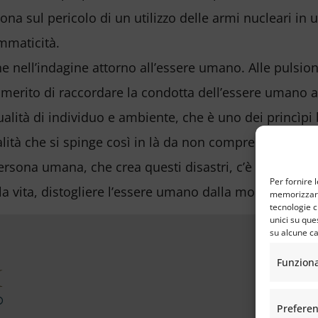
iona sul pericolo di un utilizzo delle armi nucleari i
mmaticità.
e nell’indagine attorno all’essere umano. Alle pulsioni 
erito di raccordare la condotta dell’essere umano ai 
alità di individuo e ambiente, che è uno dei princìpi 
alità che si spinge così in là da non comprendere che 
sona umana, che crea questi disastri, c’è anche la for
Per fornire 
a vita, distogliere l’essere umano dalla morte.
memorizzare 
tecnologie c
unici su que
su alcune ca
Funzion
Prefere