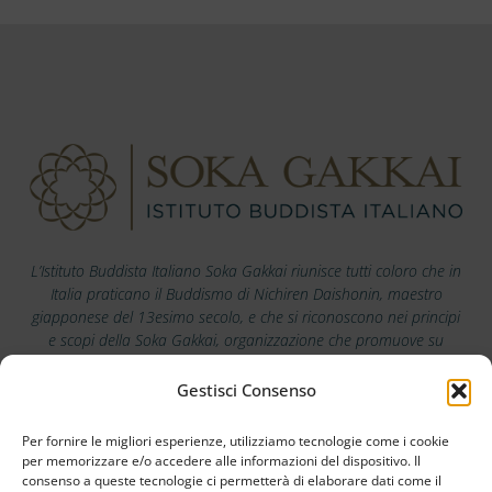
L’Istituto Buddista Italiano Soka Gakkai riunisce tutti coloro che in
Italia praticano il Buddismo di Nichiren Daishonin, maestro
giapponese del 13esimo secolo, e che si riconoscono nei principi
e scopi della Soka Gakkai, organizzazione che promuove su
scala mondiale i valori della pace, della cultura e dell’educazione.
Gestisci Consenso
Scarica la nostra app
Per fornire le migliori esperienze, utilizziamo tecnologie come i cookie
per memorizzare e/o accedere alle informazioni del dispositivo. Il
consenso a queste tecnologie ci permetterà di elaborare dati come il