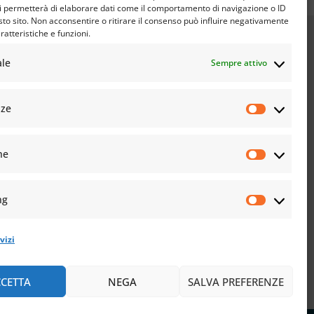
i permetterà di elaborare dati come il comportamento di navigazione o ID
sto sito. Non acconsentire o ritirare il consenso può influire negativamente
ratteristiche e funzioni.
ale
Sempre attivo
nze
he
ng
vizi
CETTA
NEGA
SALVA PREFERENZE