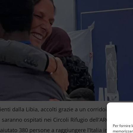
ienti dalla Libia, accolti grazie a un corridoio umanit
 saranno ospitati nei Circoli Rifugio dell’ARCI con il s
Per fornire 
aiutato 380 persone a raggiungere l’Italia in sicurezza
memorizzare 