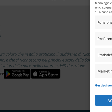
tecnologie c
unici su que
su alcune ca
Funzion
Prefere
utti coloro che in Italia praticano il Buddismo di Nichiren
Statistic
, e che si riconoscono nei principi e scopi della Soka Gakkai,
alori della pace, della cultura e dell’educazione.
Marketi
app
Gestisci ser
AC