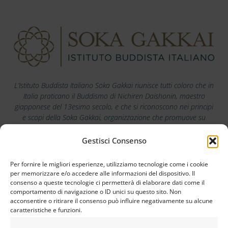
L’Istituto Buddista Italiano Soka Gakkai riunisce tutti coloro che in
Italia praticano il Buddismo di Nichiren Daishonin, maestro
giapponese del 13esimo secolo, e che si riconoscono nei principi
e scopi della Soka Gakkai, organizzazione che promuove su
scala mondiale i valori della pace, della cultura e dell’educazione.
Gestisci Consenso
Scarica la nostra app
Per fornire le migliori esperienze, utilizziamo tecnologie come i cookie
per memorizzare e/o accedere alle informazioni del dispositivo. Il
consenso a queste tecnologie ci permetterà di elaborare dati come il
comportamento di navigazione o ID unici su questo sito. Non
acconsentire o ritirare il consenso può influire negativamente su alcune
caratteristiche e funzioni.