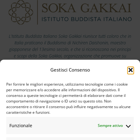
L’Istituto Buddista Italiano Soka Gakkai riunisce tutti coloro che in
Italia praticano il Buddismo di Nichiren Daishonin, maestro
giapponese del 13esimo secolo, e che si riconoscono nei principi
e scopi della Soka Gakkai, organizzazione che promuove su
scala mondiale i valori della pace, della cultura e dell’educazione.
Gestisci Consenso
Scarica la nostra app
Per fornire le migliori esperienze, utilizziamo tecnologie come i cookie
per memorizzare e/o accedere alle informazioni del dispositivo. Il
consenso a queste tecnologie ci permetterà di elaborare dati come il
comportamento di navigazione o ID unici su questo sito. Non
acconsentire o ritirare il consenso può influire negativamente su alcune
caratteristiche e funzioni.
Funzionale
Sempre attivo