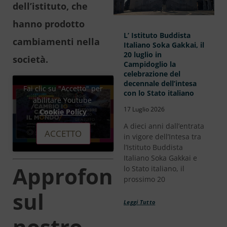
dell’istituto, che
hanno prodotto
L’ Istituto Buddista
cambiamenti nella
Italiano Soka Gakkai, il
20 luglio in
società.
Campidoglio la
celebrazione del
decennale dell’intesa
Fai clic su "Accetto" per
con lo Stato italiano
abilitare Youtube
17 Luglio 2026
Cookie Policy
A dieci anni dall’entrata
ACCETTO
in vigore dell’Intesa tra
l’Istituto Buddista
Italiano Soka Gakkai e
Approfondimenti
lo Stato italiano, il
prossimo 20
sul
Leggi Tutto
nostro