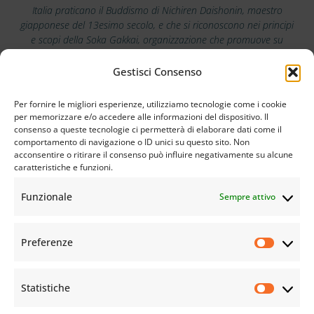
Italia praticano il Buddismo di Nichiren Daishonin, maestro
giapponese del 13esimo secolo, e che si riconoscono nei principi
e scopi della Soka Gakkai, organizzazione che promuove su
scala mondiale i valori della pace, della cultura e dell’educazione.
Gestisci Consenso
Scarica la nostra app
Per fornire le migliori esperienze, utilizziamo tecnologie come i cookie
per memorizzare e/o accedere alle informazioni del dispositivo. Il
consenso a queste tecnologie ci permetterà di elaborare dati come il
comportamento di navigazione o ID unici su questo sito. Non
acconsentire o ritirare il consenso può influire negativamente su alcune
caratteristiche e funzioni.
Funzionale
Sempre attivo
Preferenze
Statistiche