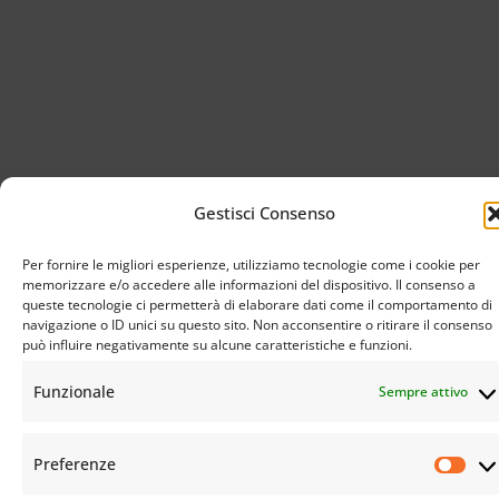
Gestisci Consenso
© Istituto Buddista Italiano Soka Gakkai. All rights reserved | C.F. 94069310483 – Sede Legale:
Firenze |
Privacy Policy
e
Cookie Policy
Per fornire le migliori esperienze, utilizziamo tecnologie come i cookie per
memorizzare e/o accedere alle informazioni del dispositivo. Il consenso a
queste tecnologie ci permetterà di elaborare dati come il comportamento di
navigazione o ID unici su questo sito. Non acconsentire o ritirare il consenso
può influire negativamente su alcune caratteristiche e funzioni.
Funzionale
Sempre attivo
Preferenze