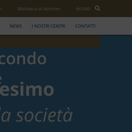
i
Biblioteca di Nichiren
8x1000
NEWS
I NOSTRI CENTRI
CONTATTI
econdo
e