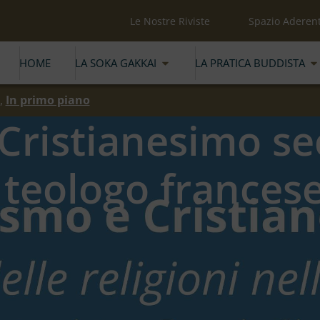
Le Nostre Riviste
Spazio Aderent
HOME
LA SOKA GAKKAI
LA PRATICA BUDDISTA
,
In primo piano
Cristianesimo s
 teologo frances