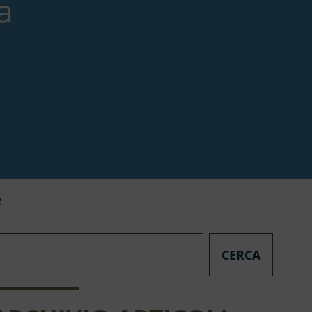
e
CERCA