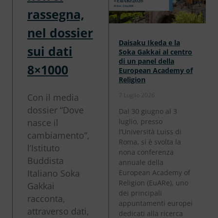
rassegna,
nel dossier
Daisaku Ikeda e la
sui dati
Soka Gakkai al centro
di un panel della
8×1000
European Academy of
Religion
7 Luglio 2026
Con il media
dossier “Dove
Dal 30 giugno al 3
nasce il
luglio, presso
l’Università Luiss di
cambiamento”,
Roma, si è svolta la
l’Istituto
nona conferenza
Buddista
annuale della
Italiano Soka
European Academy of
Religion (EuARe), uno
Gakkai
dei principali
racconta,
appuntamenti europei
attraverso dati,
dedicati alla ricerca