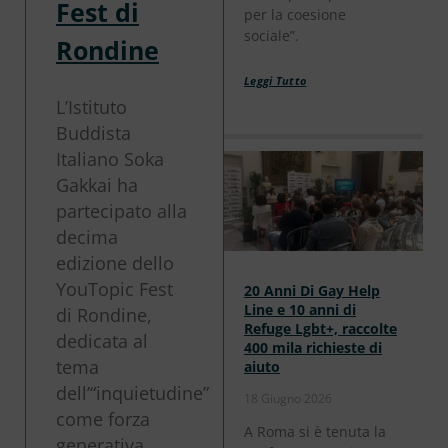
Fest di
per la coesione
sociale”.
Rondine
Leggi Tutto
L’Istituto
Buddista
Italiano Soka
Gakkai ha
partecipato alla
decima
edizione dello
YouTopic Fest
20 Anni Di Gay Help
Line e 10 anni di
di Rondine,
Refuge Lgbt+, raccolte
dedicata al
400 mila richieste di
tema
aiuto
dell’“inquietudine”
18 Giugno 2026
come forza
A Roma si è tenuta la
generativa.