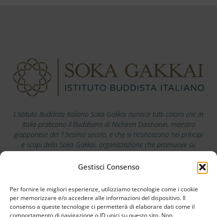
L’Istituto Buddista Italiano Soka Gakkai riunisce tutti coloro che in
Italia praticano il Buddismo di Nichiren Daishonin, maestro
giapponese del 13esimo secolo, e che si riconoscono nei principi
e scopi della Soka Gakkai, organizzazione che promuove su
scala mondiale i valori della pace, della cultura e dell’educazione.
Gestisci Consenso
Scarica la nostra app
Per fornire le migliori esperienze, utilizziamo tecnologie come i cookie
per memorizzare e/o accedere alle informazioni del dispositivo. Il
consenso a queste tecnologie ci permetterà di elaborare dati come il
comportamento di navigazione o ID unici su questo sito. Non