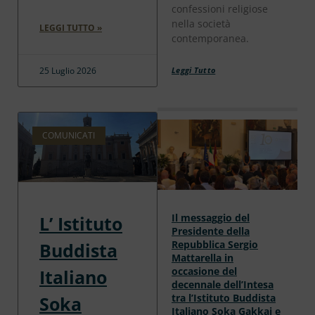
confessioni religiose
nella società
LEGGI TUTTO »
contemporanea.
25 Luglio 2026
Leggi Tutto
COMUNICATI
Il messaggio del
L’ Istituto
Presidente della
Repubblica Sergio
Buddista
Mattarella in
occasione del
Italiano
decennale dell’Intesa
tra l’Istituto Buddista
Soka
Italiano Soka Gakkai e