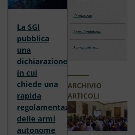
In primo piano
Comunicati
La SGI
Approfondimenti
pubblica
una
A proposito di…
dichiarazione
in cui
chiede una
ARCHIVIO
rapida
ARTICOLI
regolamentazione
delle armi
autonome