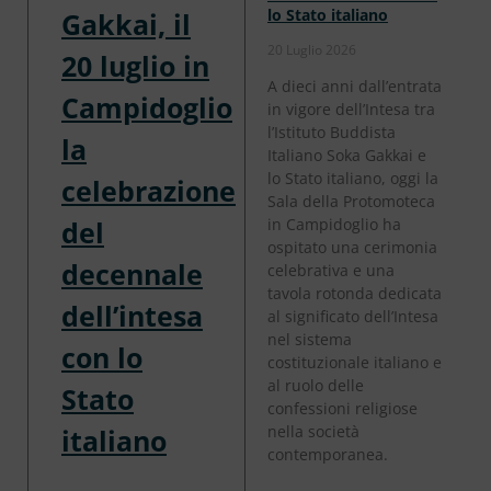
lo Stato italiano
Gakkai, il
20 Luglio 2026
20 luglio in
A dieci anni dall’entrata
Campidoglio
in vigore dell’Intesa tra
l’Istituto Buddista
la
Italiano Soka Gakkai e
lo Stato italiano, oggi la
celebrazione
Sala della Protomoteca
del
in Campidoglio ha
ospitato una cerimonia
decennale
celebrativa e una
tavola rotonda dedicata
dell’intesa
al significato dell’Intesa
nel sistema
con lo
costituzionale italiano e
al ruolo delle
Stato
confessioni religiose
nella società
italiano
contemporanea.