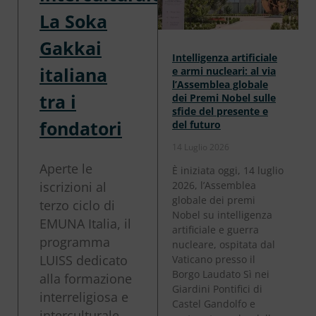
La Soka
Gakkai
Intelligenza artificiale
italiana
e armi nucleari: al via
l’Assemblea globale
tra i
dei Premi Nobel sulle
sfide del presente e
fondatori
del futuro
14 Luglio 2026
Aperte le
È iniziata oggi, 14 luglio
iscrizioni al
2026, l’Assemblea
globale dei premi
terzo ciclo di
Nobel su intelligenza
EMUNA Italia, il
artificiale e guerra
programma
nucleare, ospitata dal
LUISS dedicato
Vaticano presso il
Borgo Laudato Sì nei
alla formazione
Giardini Pontifici di
interreligiosa e
Castel Gandolfo e
interculturale.