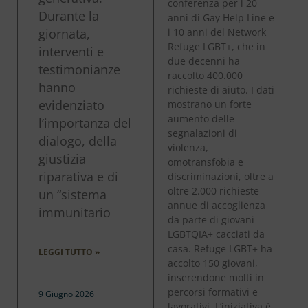
conferenza per i 20
Durante la
anni di Gay Help Line e
giornata,
i 10 anni del Network
Refuge LGBT+, che in
interventi e
due decenni ha
testimonianze
raccolto 400.000
hanno
richieste di aiuto. I dati
evidenziato
mostrano un forte
aumento delle
l’importanza del
segnalazioni di
dialogo, della
violenza,
giustizia
omotransfobia e
riparativa e di
discriminazioni, oltre a
oltre 2.000 richieste
un “sistema
annue di accoglienza
immunitario
da parte di giovani
LGBTQIA+ cacciati da
casa. Refuge LGBT+ ha
LEGGI TUTTO »
accolto 150 giovani,
inserendone molti in
percorsi formativi e
9 Giugno 2026
lavorativi. L’iniziativa è