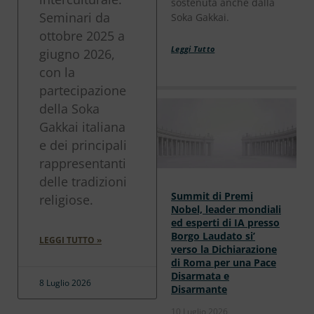
sostenuta anche dalla
Seminari da
Soka Gakkai.
ottobre 2025 a
Leggi Tutto
giugno 2026,
con la
partecipazione
della Soka
Gakkai italiana
e dei principali
rappresentanti
delle tradizioni
Summit di Premi
religiose.
Nobel, leader mondiali
ed esperti di IA presso
Borgo Laudato si’
LEGGI TUTTO »
verso la Dichiarazione
di Roma per una Pace
Disarmata e
8 Luglio 2026
Disarmante
10 Luglio 2026