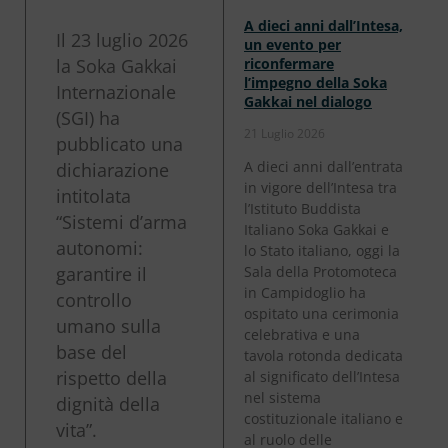
A dieci anni dall’Intesa,
Il 23 luglio 2026
un evento per
la Soka Gakkai
riconfermare
l’impegno della Soka
Internazionale
Gakkai nel dialogo
(SGI) ha
21 Luglio 2026
pubblicato una
A dieci anni dall’entrata
dichiarazione
in vigore dell’Intesa tra
intitolata
l’Istituto Buddista
“Sistemi d’arma
Italiano Soka Gakkai e
autonomi:
lo Stato italiano, oggi la
garantire il
Sala della Protomoteca
in Campidoglio ha
controllo
ospitato una cerimonia
umano sulla
celebrativa e una
base del
tavola rotonda dedicata
rispetto della
al significato dell’Intesa
nel sistema
dignità della
costituzionale italiano e
vita”.
al ruolo delle