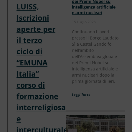
dei Premi Nobel su
LUISS,
intelligenza artificiale
e armi nucleari
Iscrizioni
15 Luglio 2026
aperte per
Continuano i lavori
presso il Borgo Laudato
il terzo
Sì a Castel Gandolfo
ciclo di
nell’ambito
dell’Assemblea globale
“EMUNA
dei Premi Nobel su
intelligenza artificiale e
Italia”
armi nucleari dopo la
prima giornata di ieri.
corso di
formazione
Leggi Tutto
interreligiosa
e
interculturale.