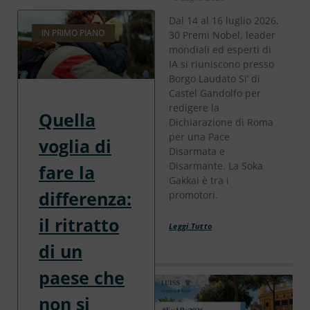
Dal 14 al 16 luglio 2026,
IN PRIMO PIANO
30 Premi Nobel, leader
mondiali ed esperti di
IA si riuniscono presso
Borgo Laudato Si’ di
Castel Gandolfo per
redigere la
Quella
Dichiarazione di Roma
per una Pace
voglia di
Disarmata e
Disarmante. La Soka
fare la
Gakkai è tra i
differenza:
promotori.
il ritratto
Leggi Tutto
di un
paese che
non si