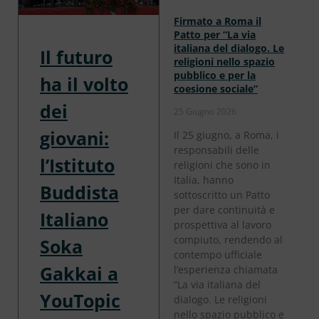
Firmato a Roma il
Patto per “La via
italiana del dialogo. Le
Il futuro
religioni nello spazio
pubblico e per la
ha il volto
coesione sociale”
dei
25 Giugno 2026
giovani:
Il 25 giugno, a Roma, i
responsabili delle
l’Istituto
religioni che sono in
Italia, hanno
Buddista
sottoscritto un Patto
per dare continuità e
Italiano
prospettiva al lavoro
compiuto, rendendo al
Soka
contempo ufficiale
Gakkai a
l’esperienza chiamata
“La via italiana del
YouTopic
dialogo. Le religioni
nello spazio pubblico e