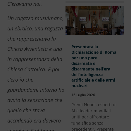
C’eravamo noi.
Un ragazzo musulmano,
un ebraico, una ragazza
che rappresentava la
Presentata la
Chiesa Avventista e una
Dichiarazione di Roma
per una pace
in rappresentanza della
disarmata e
Chiesa Cattolica. E poi
disarmante nell’era
dell’intelligenza
c’ero io che
artificiale e delle armi
nucleari
guardandomi intorno ho
16 Luglio 2026
avuto la sensazione che
Premi Nobel, esperti di
quello che stava
AI e leader mondiali
uniti per affrontare
accadendo era davvero
“una sfida senza
precedenti”. Presente
semplice. E al tempo