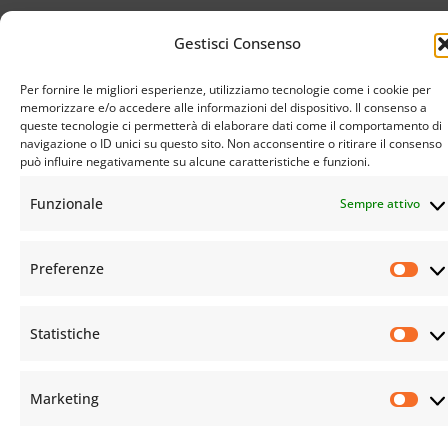
Gestisci Consenso
Per fornire le migliori esperienze, utilizziamo tecnologie come i cookie per
memorizzare e/o accedere alle informazioni del dispositivo. Il consenso a
queste tecnologie ci permetterà di elaborare dati come il comportamento di
navigazione o ID unici su questo sito. Non acconsentire o ritirare il consenso
può influire negativamente su alcune caratteristiche e funzioni.
Funzionale
Sempre attivo
Preferenze
© Istituto Buddista Italiano Soka Gakkai. All rights reserved | C.F. 94069310483 – Sede Legale:
Firenze |
Privacy Policy
e
Cookie Policy
Statistiche
Marketing