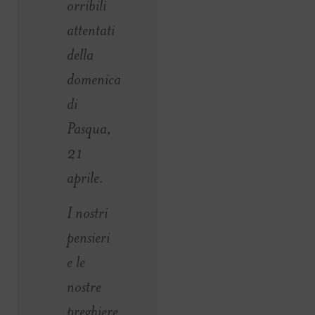
orribili
attentati
della
domenica
di
Pasqua,
21
aprile.
I nostri
pensieri
e le
nostre
preghiere