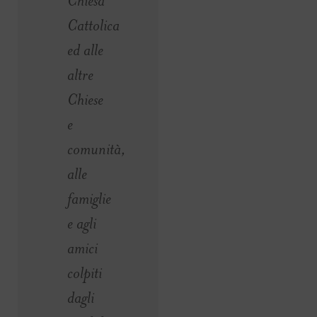
Chiesa
Cattolica
ed alle
altre
Chiese
e
comunità,
alle
famiglie
e agli
amici
colpiti
dagli