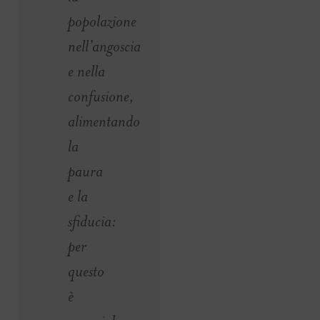
popolazione
nell’angoscia
e nella
confusione,
alimentando
la
paura
e la
sfiducia:
per
questo
è