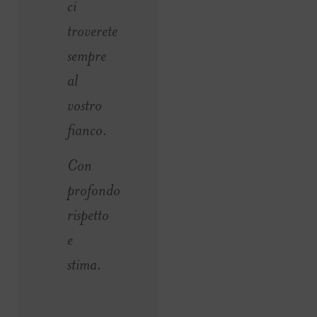
ci
troverete
sempre
al
vostro
fianco.
Con
profondo
rispetto
e
stima.