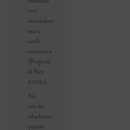
essenziale
non
soccombere
mai a
simili
emozioni»
(Proposta
di Pace
2002).
Noi
con lui
ribadiamo
quanto