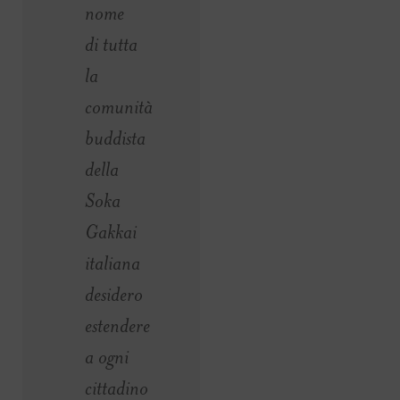
nome
di tutta
la
comunità
buddista
della
Soka
Gakkai
italiana
desidero
estendere
a ogni
cittadino