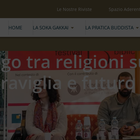
Le Nostre Riviste
Spazio Aderent
HOME
LA SOKA GAKKAI
LA PRATICA BUDDISTA
go tra religioni 
aviglia e futuro