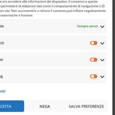
e/o accedere alle informazioni del dispositivo. Il consenso a queste
i permetterà di elaborare dati come il comportamento di navigazione o ID
sto sito. Non acconsentire o ritirare il consenso può influire negativamente
ratteristiche e funzioni.
ale
Sempre attivo
nze
he
ng
vizi
CETTA
NEGA
SALVA PREFERENZE