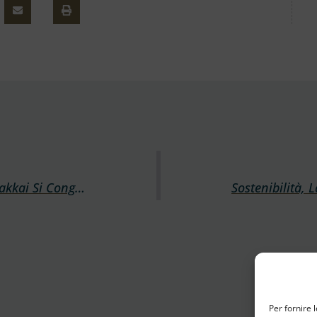
L’Istituto Buddista Italiano Soka Gakkai Si Congratula Con Papa Leone XIV
Per fornire 