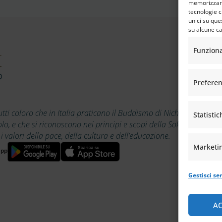
memorizzare 
tecnologie c
unici su que
su alcune ca
Funzion
Prefere
utti coloro che in Italia praticano il Buddismo di Nichiren
Statistic
, e che si riconoscono nei principi e scopi della Soka Gakkai,
alori della pace, della cultura e dell’educazione.
Marketi
app
Gestisci ser
AC