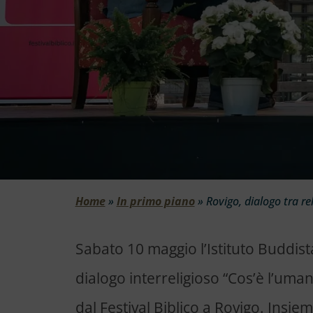
Home
»
In primo piano
»
Rovigo, dialogo tra re
Sabato 10 maggio l’Istituto Buddist
dialogo interreligioso “Cos’è l’uman
dal Festival Biblico a Rovigo. Insi