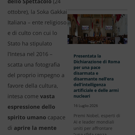
dello Spettacolo
(24
ottobre), la Soka Gakkai
Italiana – ente religioso
e di culto con cui lo
Stato ha stipulato
l’Intesa nel 2016 –
Presentata la
Dichiarazione di Roma
scatta una fotografia
per una pace
disarmata e
del proprio impegno a
disarmante nell’era
dell’intelligenza
favore della cultura,
artificiale e delle armi
intesa come
vasta
nucleari
espressione dello
16 Luglio 2026
Premi Nobel, esperti di
spirito umano
capace
AI e leader mondiali
di
aprire la mente
uniti per affrontare
“una sfida senza