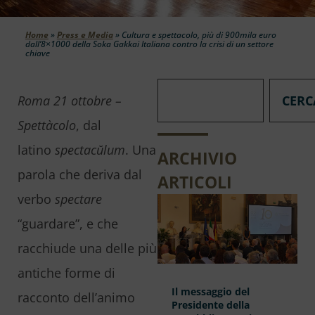
Home
»
Press e Media
»
Cultura e spettacolo, più di 900mila euro
dall’8×1000 della Soka Gakkai Italiana contro la crisi di un settore
chiave
CERC
Roma 21 ottobre –
Spettàcolo
, dal
latino
spectacŭlum
. Una
ARCHIVIO
parola che deriva dal
ARTICOLI
verbo
spectare
“guardare”, e che
racchiude una delle più
antiche forme di
Il messaggio del
racconto dell’animo
Presidente della