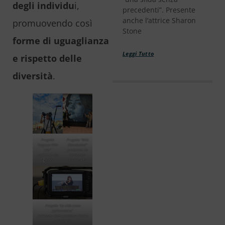
degli individu
i,
precedenti”. Presente
anche l’attrice Sharon
promuovendo così
Stone
forme di uguaglianza
Leggi Tutto
e rispetto delle
diversità
.
Progetto
Progetto “Milk
“Laguna Film
(R)evolution”
Lab”
promosso da
realizzato da
Comunica
Z
aLab
Sociale APS
Progetto “La città come
palcoscenico”
realizzato dall’Accademia Teatro
alla Scala