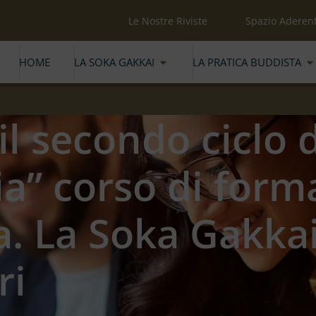
Le Nostre Riviste
Spazio Aderent
HOME
LA SOKA GAKKAI
LA PRATICA BUDDISTA
 il secondo ciclo d
a” corso di form
a. La Soka Gakkai
ri