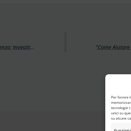
Oltre I Confini, I Ponti Dell’accoglienza: Investiti 5.3 Mln E Raggiunte 14.000 Persone Rifugiate Grazie All’8×1000 Dell’Istituto Buddista Italiano Soka Gakkai
Per fornire 
memorizzare 
tecnologie c
unici su que
su alcune ca
Funzion