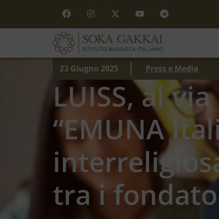
23 Giugno 2025
Press e Media
LUISS, al via
“EMUNA Itali
interreligios
tra i fondato