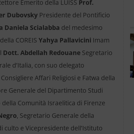
 Rettore Emerito della LUISS
Prof.
ter Dubovsky
Presidente del Pontificio
sa Daniela Scialabba
del medesimo
e della COREIS
Yahya Pallavicini
Imam
l
Dott. Abdellah Redouane
Segretario
ale d’Italia, con suo delegato
, Consigliere Affari Religiosi e Fatwa della
re Generale del Dipartimento Studi
o della Comunità Israelitica di Firenze
Negro
, Segretario Generale della
 di culto e Vicepresidente dell’Istituto