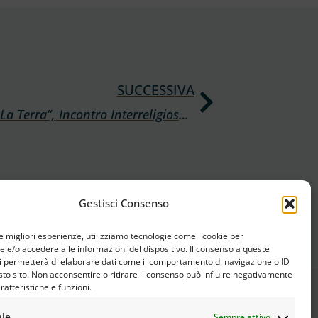
SUCCESSIVA
“Come Aiutare La Terra”, Incontro Interreligioso Ad Alfonsine (Ravenna)
Gestisci Consenso
le migliori esperienze, utilizziamo tecnologie come i cookie per
e/o accedere alle informazioni del dispositivo. Il consenso a queste
i permetterà di elaborare dati come il comportamento di navigazione o ID
sto sito. Non acconsentire o ritirare il consenso può influire negativamente
ratteristiche e funzioni.
ale
Sempre attivo