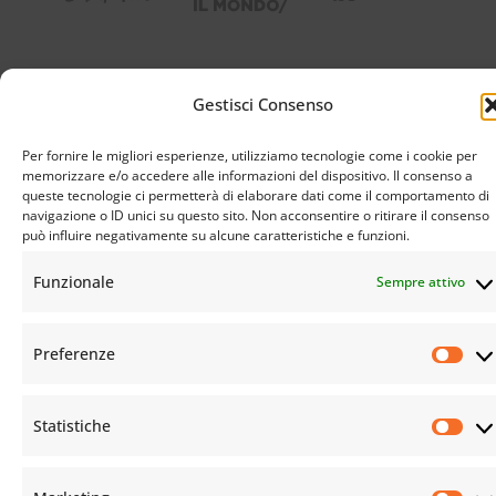
Gestisci Consenso
Per fornire le migliori esperienze, utilizziamo tecnologie come i cookie per
memorizzare e/o accedere alle informazioni del dispositivo. Il consenso a
queste tecnologie ci permetterà di elaborare dati come il comportamento di
navigazione o ID unici su questo sito. Non acconsentire o ritirare il consenso
può influire negativamente su alcune caratteristiche e funzioni.
Funzionale
Sempre attivo
Preferenze
© Istituto Buddista Italiano Soka Gakkai. All rights reserved | C.F. 94069310483 – Sede Legale:
Firenze |
Privacy Policy
e
Cookie Policy
Statistiche