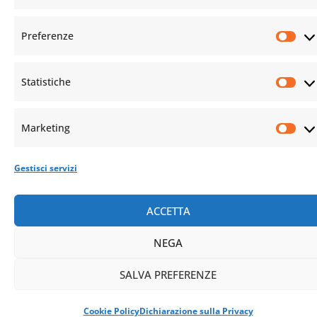
© Istituto Buddista Italiano Soka Gakkai. All rights reserved | C.F. 94069310483 – Sede Legale:
Preferenze
Firenze |
Privacy Policy
e
Cookie Policy
Statistiche
Marketing
Gestisci servizi
ACCETTA
NEGA
SALVA PREFERENZE
Cookie Policy
Dichiarazione sulla Privacy