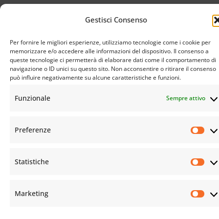
Gestisci Consenso
Per fornire le migliori esperienze, utilizziamo tecnologie come i cookie per
memorizzare e/o accedere alle informazioni del dispositivo. Il consenso a
© Istituto Buddista Italiano Soka Gakkai. All rights reserved | C.F. 94069310483 – Sede Legale:
queste tecnologie ci permetterà di elaborare dati come il comportamento di
Firenze |
Privacy Policy
e
Cookie Policy
navigazione o ID unici su questo sito. Non acconsentire o ritirare il consenso
può influire negativamente su alcune caratteristiche e funzioni.
Funzionale
Sempre attivo
Preferenze
Statistiche
Marketing