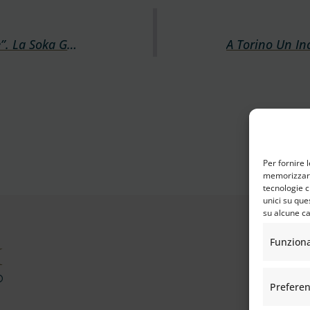
Mattarella A “Cittadella Della Pace”. La Soka Gakkai Italiana In Sostegno Di Rondine
Per fornire 
memorizzare 
tecnologie c
unici su que
su alcune ca
Funzion
Prefere