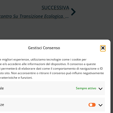
SUCCESSIVA
A Torino Un Incontro Su Transizione Ecologica, Futuro Dell’umanità Ed Economia Civile
Gestisci Consenso
le migliori esperienze, utilizziamo tecnologie come i cookie per
e/o accedere alle informazioni del dispositivo. Il consenso a queste
i permetterà di elaborare dati come il comportamento di navigazione o ID
sto sito. Non acconsentire o ritirare il consenso può influire negativamente
ratteristiche e funzioni.
ale
Sempre attivo
nze