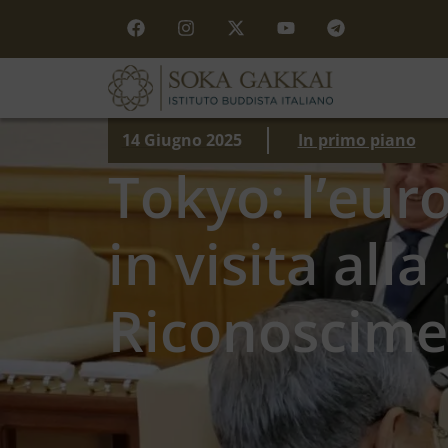
14 Giugno 2025
In primo piano
Tokyo: l’eur
in visita all
Riconoscimen