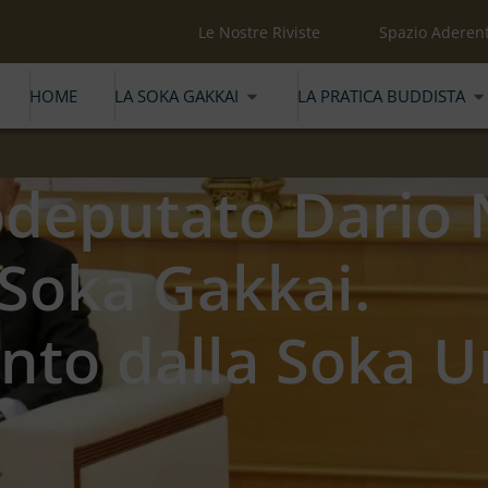
Le Nostre Riviste
Spazio Aderent
HOME
LA SOKA GAKKAI
LA PRATICA BUDDISTA
odeputato Dario 
a Soka Gakkai.
to dalla Soka Un