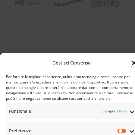
Gestisci Consenso
Per fornire le migliori esperienze, utilizziamo tecnologie come i cookie per
© Istituto Buddista Italiano Soka Gakkai. All rights reserved | C.F. 94069310483 – Sede Legale:
Firenze |
Privacy Policy
e
Cookie Policy
memorizzare e/o accedere alle informazioni del dispositivo. Il consenso a
queste tecnologie ci permetterà di elaborare dati come il comportamento di
navigazione o ID unici su questo sito. Non acconsentire o ritirare il consenso
può influire negativamente su alcune caratteristiche e funzioni.
Funzionale
Sempre attivo
Preferenze