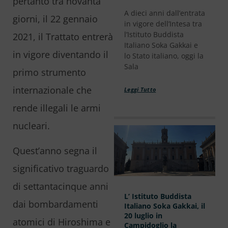
pertanto tra novanta
A dieci anni dall’entrata
giorni, il 22 gennaio
in vigore dell’Intesa tra
l’Istituto Buddista
2021, il Trattato entrerà
Italiano Soka Gakkai e
in vigore diventando il
lo Stato italiano, oggi la
Sala
primo strumento
internazionale che
Leggi Tutto
rende illegali le armi
nucleari.
Quest’anno segna il
significativo traguardo
di settantacinque anni
L’ Istituto Buddista
dai bombardamenti
Italiano Soka Gakkai, il
20 luglio in
atomici di Hiroshima e
Campidoglio la