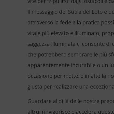
vite per “ripulirsi” dagli ostacoli e d
Il messaggio del Sutra del Loto e 
attraverso la fede e la pratica pos
vitale più elevato e illuminato, pr
saggezza illuminata ci consente di
che potrebbero sembrare le più sf
apparentemente incurabile o un lut
occasione per mettere in atto la no
giusta per realizzare una ecceziona
Guardare al di là delle nostre preo
altrui rinvigorisce e accelera que