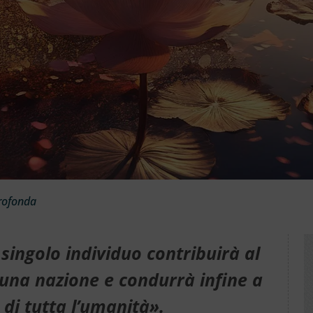
rofonda
singolo individuo contribuirà al
una nazione e condurrà infine a
di tutta l’umanità».