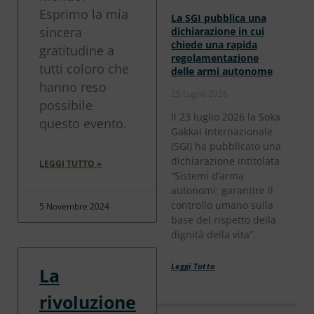
Esprimo la mia
La SGI pubblica una
sincera
dichiarazione in cui
chiede una rapida
gratitudine a
regolamentazione
tutti coloro che
delle armi autonome
hanno reso
25 Luglio 2026
possibile
Il 23 luglio 2026 la Soka
questo evento.
Gakkai Internazionale
(SGI) ha pubblicato una
dichiarazione intitolata
LEGGI TUTTO »
“Sistemi d’arma
autonomi: garantire il
controllo umano sulla
5 Novembre 2024
base del rispetto della
dignità della vita”.
Leggi Tutto
La
rivoluzione