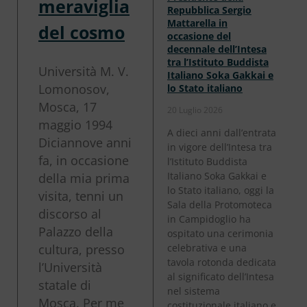
meraviglia
Repubblica Sergio
Mattarella in
del cosmo
occasione del
decennale dell’Intesa
tra l’Istituto Buddista
Università M. V.
Italiano Soka Gakkai e
Lomonosov,
lo Stato italiano
Mosca, 17
20 Luglio 2026
maggio 1994
A dieci anni dall’entrata
Diciannove anni
in vigore dell’Intesa tra
fa, in occasione
l’Istituto Buddista
Italiano Soka Gakkai e
della mia prima
lo Stato italiano, oggi la
visita, tenni un
Sala della Protomoteca
discorso al
in Campidoglio ha
Palazzo della
ospitato una cerimonia
cultura, presso
celebrativa e una
tavola rotonda dedicata
l’Università
al significato dell’Intesa
statale di
nel sistema
Mosca. Per me
costituzionale italiano e