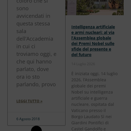
coloro che si
sono
avvicendati in
questa stessa
Intelligenza artificiale
sala
e armi nucleari: al via
dell’Accademia
l’Assemblea globale
dei Premi Nobel sulle
in cui ci
sfide del presente e
troviamo oggi, e
del futuro
che qui hanno
14 Luglio 2026
parlato, dove
È iniziata oggi, 14 luglio
ora io sto
2026, l’Assemblea
parlando, provo
globale dei premi
Nobel su intelligenza
artificiale e guerra
LEGGI TUTTO »
nucleare, ospitata dal
Vaticano presso il
Borgo Laudato Sì nei
6 Agosto 2018
Giardini Pontifici di
Castel Gandolfo e