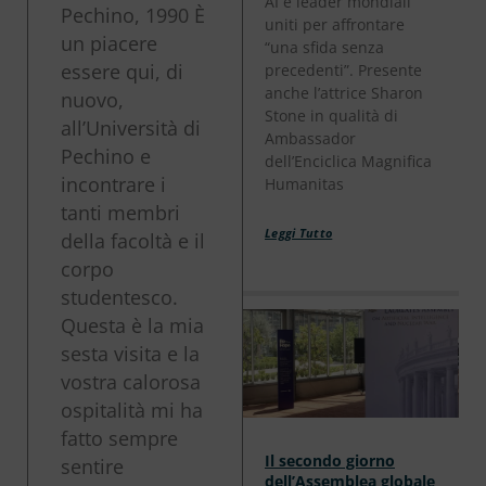
AI e leader mondiali
Pechino, 1990 È
uniti per affrontare
un piacere
“una sfida senza
essere qui, di
precedenti”. Presente
anche l’attrice Sharon
nuovo,
Stone in qualità di
all’Università di
Ambassador
Pechino e
dell’Enciclica Magnifica
incontrare i
Humanitas
tanti membri
Leggi Tutto
della facoltà e il
corpo
studentesco.
Questa è la mia
sesta visita e la
vostra calorosa
ospitalità mi ha
fatto sempre
Il secondo giorno
sentire
dell’Assemblea globale