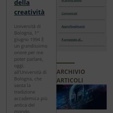
della
In primo piano
creatività
Comunicati
Università di
Approfondimenti
Bologna, 1°
giugno 1994 È
A proposito di…
un grandissimo
onore per me
poter parlare,
oggi,
ARCHIVIO
all’Università di
Bologna, che
ARTICOLI
vanta la
tradizione
accademica più
antica del
mondo.