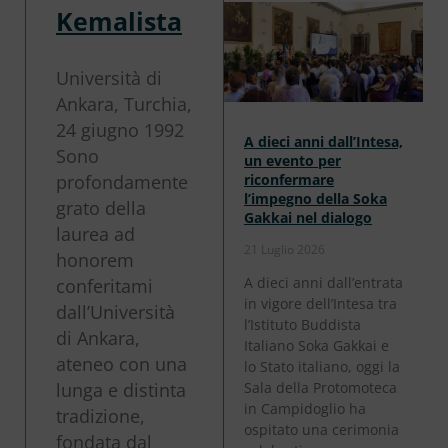
Kemalista
Università di
Ankara, Turchia,
24 giugno 1992
A dieci anni dall’Intesa,
Sono
un evento per
profondamente
riconfermare
l’impegno della Soka
grato della
Gakkai nel dialogo
laurea ad
21 Luglio 2026
honorem
A dieci anni dall’entrata
conferitami
in vigore dell’Intesa tra
dall’Università
l’Istituto Buddista
di Ankara,
Italiano Soka Gakkai e
ateneo con una
lo Stato italiano, oggi la
lunga e distinta
Sala della Protomoteca
in Campidoglio ha
tradizione,
ospitato una cerimonia
fondata dal