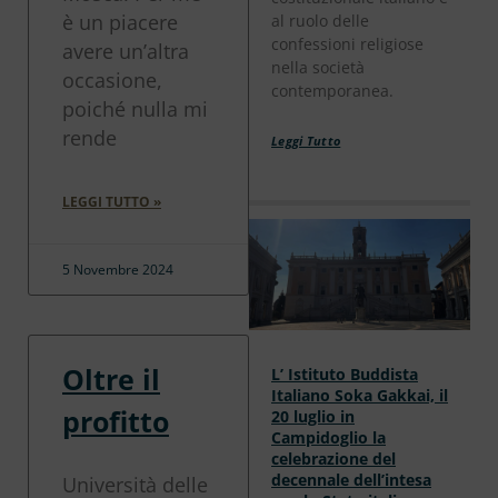
è un piacere
al ruolo delle
confessioni religiose
avere un’altra
nella società
occasione,
contemporanea.
poiché nulla mi
rende
Leggi Tutto
LEGGI TUTTO »
5 Novembre 2024
Oltre il
L’ Istituto Buddista
Italiano Soka Gakkai, il
profitto
20 luglio in
Campidoglio la
celebrazione del
decennale dell’intesa
Università delle