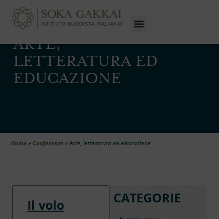
ARTE,
LETTERATURA ED
EDUCAZIONE
Home
»
Conferenze
»
Arte, letteratura ed educazione
CATEGORIE
Il volo