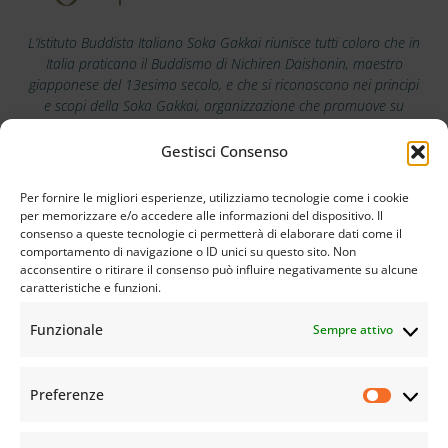
L’Istituto Buddista Italiano Soka Gakkai riunisce tutti coloro che in
Italia praticano il Buddismo di Nichiren Daishonin, maestro
giapponese del 13esimo secolo, e che si riconoscono nei principi
e scopi della Soka Gakkai, organizzazione che promuove su
scala mondiale i valori della pace, della cultura e dell’educazione.
Gestisci Consenso
Scarica la nostra app
Per fornire le migliori esperienze, utilizziamo tecnologie come i cookie
per memorizzare e/o accedere alle informazioni del dispositivo. Il
consenso a queste tecnologie ci permetterà di elaborare dati come il
comportamento di navigazione o ID unici su questo sito. Non
acconsentire o ritirare il consenso può influire negativamente su alcune
caratteristiche e funzioni.
Funzionale
Sempre attivo
Preferenze