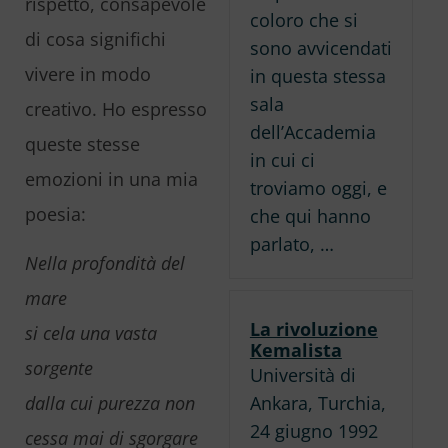
rispetto, consapevole
coloro che si
di cosa significhi
sono avvicendati
vivere in modo
in questa stessa
sala
creativo. Ho espresso
dell’Accademia
queste stesse
in cui ci
emozioni in una mia
troviamo oggi, e
poesia:
che qui hanno
parlato, …
Nella profondità del
mare
La rivoluzione
si cela una vasta
Kemalista
sorgente
Università di
Ankara, Turchia,
dalla cui purezza non
24 giugno 1992
cessa mai di sgorgare