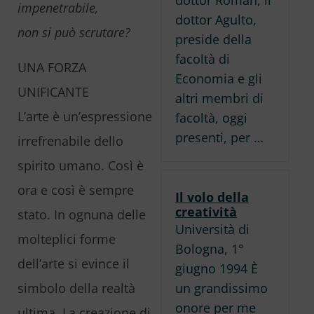
impenetrabile,
dottor Agulto,
non si può scrutare?
preside della
facoltà di
UNA FORZA
Economia e gli
UNIFICANTE
altri membri di
L’arte è un’espressione
facoltà, oggi
presenti, per …
irrefrenabile dello
spirito umano. Così è
ora e così è sempre
Il volo della
creatività
stato. In ognuna delle
Università di
molteplici forme
Bologna, 1°
dell’arte si evince il
giugno 1994 È
un grandissimo
simbolo della realtà
onore per me
ultima. La creazione di