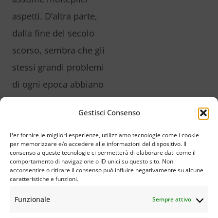
aspetti. D’altra parte,
dalla fine del secolo
scorso, sembra che gli
stessi grandi problemi
di ogni epoca abbiano
generato una galassia
Gestisci Consenso
di stelle che sfilano
sotto forma di una
Per fornire le migliori esperienze, utilizziamo tecnologie come i cookie
per memorizzare e/o accedere alle informazioni del dispositivo. Il
ricca parata di menti
consenso a queste tecnologie ci permetterà di elaborare dati come il
comportamento di navigazione o ID unici su questo sito. Non
brillanti. Oggi c’è più
acconsentire o ritirare il consenso può influire negativamente su alcune
caratteristiche e funzioni.
che mai una grande
Funzionale
Sempre attivo
possibilità di libertà e