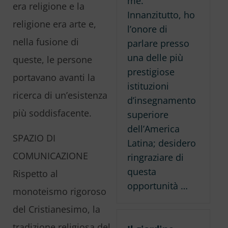
me.
era religione e la
Innanzitutto, ho
religione era arte e,
l’onore di
nella fusione di
parlare presso
una delle più
queste, le persone
prestigiose
portavano avanti la
istituzioni
ricerca di un’esistenza
d’insegnamento
più soddisfacente.
superiore
dell’America
SPAZIO DI
Latina; desidero
COMUNICAZIONE
ringraziare di
questa
Rispetto al
opportunità …
monoteismo rigoroso
del Cristianesimo, la
tradizione religiosa del