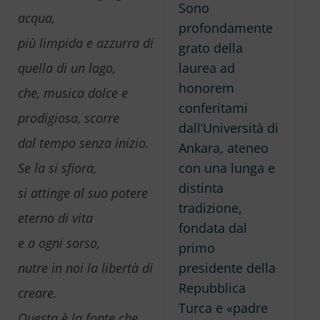
Sono
acqua,
profondamente
più limpida e azzurra di
grato della
laurea ad
quella di un lago,
honorem
che, musica dolce e
conferitami
prodigiosa, scorre
dall’Università di
dal tempo senza inizio.
Ankara, ateneo
con una lunga e
Se la si sfiora,
distinta
si attinge al suo potere
tradizione,
eterno di vita
fondata dal
e a ogni sorso,
primo
presidente della
nutre in noi la libertà di
Repubblica
creare.
Turca e «padre
Questa è la fonte che