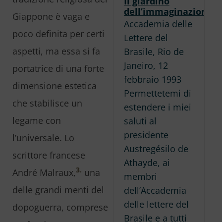
Il giardino
dell’immaginazione
Giappone è vaga e
Accademia delle
poco definita per certi
Lettere del
aspetti, ma essa si fa
Brasile, Rio de
Janeiro, 12
portatrice di una forte
febbraio 1993
dimensione estetica
Permettetemi di
che stabilisce un
estendere i miei
legame con
saluti al
presidente
l’universale. Lo
Austregésilo de
scrittore francese
Athayde, ai
3.
André Malraux,
una
membri
delle grandi menti del
dell’Accademia
delle lettere del
dopoguerra, comprese
Brasile e a tutti