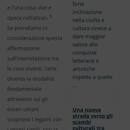
forte
e l’una cosa vive e
inclinazione
1.
opera nell’altra!»
nella civiltà e
Se prendiamo in
cultura cinese a
dare maggior
considerazione questa
valore alle
affermazione
conquiste
sull’interrelazione tra
letterarie e
le cose viventi, l’arte
artistiche
rispetto a quelle
diventa la modalità
…
fondamentale
attraverso cui gli
esseri umani
Una nuova
strada verso gli
scoprono i legami con
scambi
culturali tra
i propri simili, con la