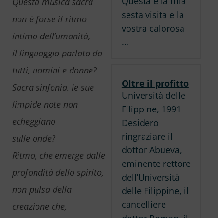
Questa è la mia
Questa musica sacra
sesta visita e la
non è forse il ritmo
vostra calorosa
intimo dell’umanità,
…
il linguaggio parlato da
tutti, uomini e donne?
Oltre il profitto
Sacra sinfonia, le sue
Università delle
limpide note non
Filippine, 1991
echeggiano
Desidero
ringraziare il
sulle onde?
dottor Abueva,
Ritmo, che emerge dalle
eminente rettore
profondità dello spirito,
dell’Università
non pulsa della
delle Filippine, il
cancelliere
creazione che,
dottor Roman, il