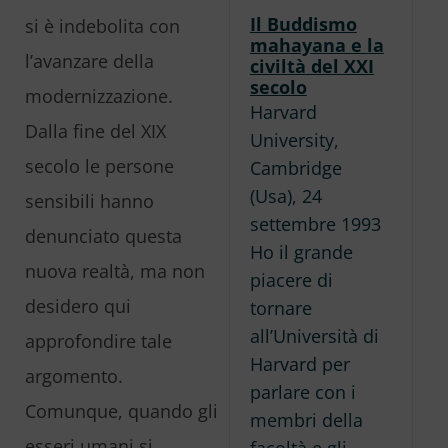
Il Buddismo
si è indebolita con
mahayana e la
l’avanzare della
civiltà del XXI
secolo
modernizzazione.
Harvard
Dalla fine del XIX
University,
secolo le persone
Cambridge
(Usa), 24
sensibili hanno
settembre 1993
denunciato questa
Ho il grande
nuova realtà, ma non
piacere di
desidero qui
tornare
all’Università di
approfondire tale
Harvard per
argomento.
parlare con i
Comunque, quando gli
membri della
esseri umani si
facoltà e gli