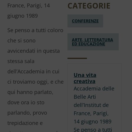
CATEGORIE
France, Parigi, 14
giugno 1989
CONFERENZE
Se penso a tutti coloro
ARTE, LETTERATURA
che si sono
ED EDUCAZIONE
avvicendati in questa
stessa sala
dell’Accademia in cui
Una vita
creativa
ci troviamo oggi, e che
Accademia delle
qui hanno parlato,
Belle Arti
dove ora io sto
dell’Institut de
parlando, provo
France, Parigi,
14 giugno 1989
trepidazione e
Se penso a tutti