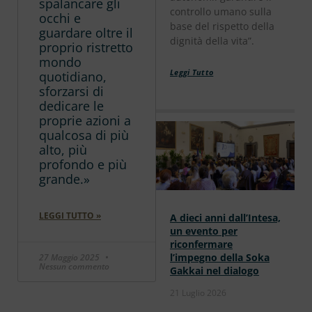
spalancare gli
controllo umano sulla
occhi e
base del rispetto della
guardare oltre il
dignità della vita”.
proprio ristretto
mondo
Leggi Tutto
quotidiano,
sforzarsi di
dedicare le
proprie azioni a
qualcosa di più
alto, più
profondo e più
grande.»
LEGGI TUTTO »
A dieci anni dall’Intesa,
un evento per
riconfermare
l’impegno della Soka
27 Maggio 2025
Nessun commento
Gakkai nel dialogo
21 Luglio 2026