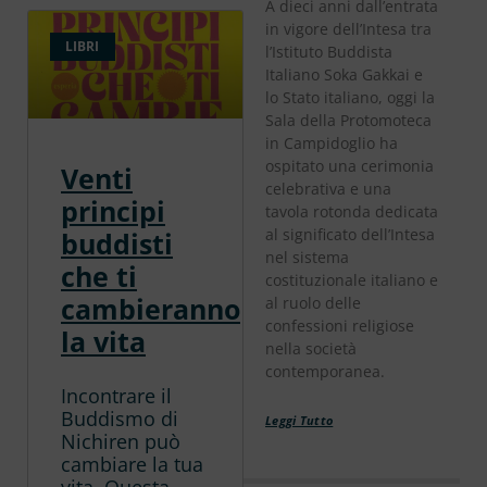
A dieci anni dall’entrata
in vigore dell’Intesa tra
LIBRI
l’Istituto Buddista
Italiano Soka Gakkai e
lo Stato italiano, oggi la
Sala della Protomoteca
in Campidoglio ha
ospitato una cerimonia
Venti
celebrativa e una
principi
tavola rotonda dedicata
al significato dell’Intesa
buddisti
nel sistema
che ti
costituzionale italiano e
cambieranno
al ruolo delle
confessioni religiose
la vita
nella società
contemporanea.
Incontrare il
Buddismo di
Leggi Tutto
Nichiren può
cambiare la tua
vita. Questa