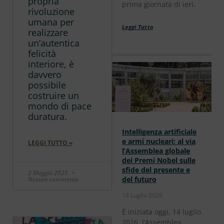
propria
prima giornata di ieri.
rivoluzione
umana per
Leggi Tutto
realizzare
un’autentica
felicità
interiore, è
davvero
possibile
costruire un
mondo di pace
duratura.
Intelligenza artificiale
e armi nucleari: al via
LEGGI TUTTO »
l’Assemblea globale
dei Premi Nobel sulle
sfide del presente e
2 Maggio 2025
del futuro
Nessun commento
14 Luglio 2026
È iniziata oggi, 14 luglio
2026, l’Assemblea