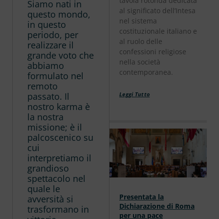
tavola rotonda dedicata
Siamo nati in
al significato dell’Intesa
questo mondo,
nel sistema
in questo
costituzionale italiano e
periodo, per
al ruolo delle
realizzare il
confessioni religiose
grande voto che
nella società
abbiamo
contemporanea.
formulato nel
remoto
passato. Il
Leggi Tutto
nostro karma è
la nostra
missione; è il
palcoscenico su
cui
interpretiamo il
grandioso
spettacolo nel
quale le
Presentata la
avversità si
Dichiarazione di Roma
trasformano in
per una pace