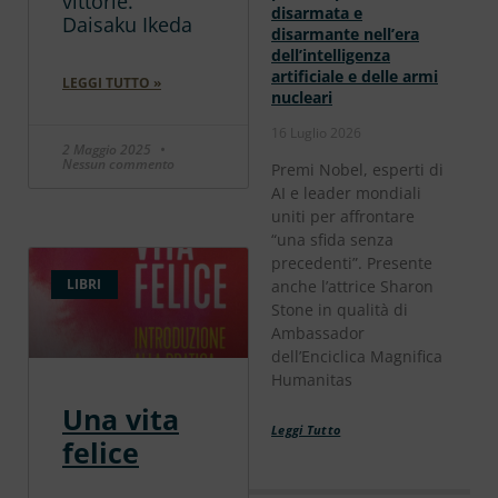
vittorie.
disarmata e
Daisaku Ikeda
disarmante nell’era
dell’intelligenza
artificiale e delle armi
LEGGI TUTTO »
nucleari
16 Luglio 2026
2 Maggio 2025
Nessun commento
Premi Nobel, esperti di
AI e leader mondiali
uniti per affrontare
“una sfida senza
precedenti”. Presente
LIBRI
anche l’attrice Sharon
Stone in qualità di
Ambassador
dell’Enciclica Magnifica
Humanitas
Una vita
Leggi Tutto
felice