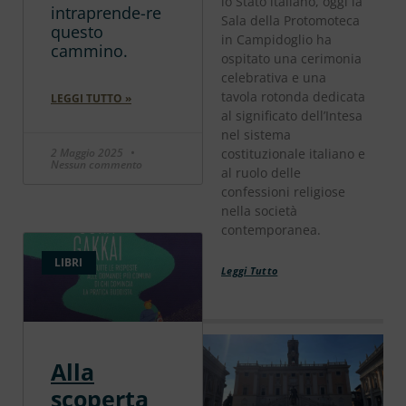
lo Stato italiano, oggi la
intraprende-re
Sala della Protomoteca
questo
in Campidoglio ha
cammino.
ospitato una cerimonia
celebrativa e una
tavola rotonda dedicata
LEGGI TUTTO »
al significato dell’Intesa
nel sistema
2 Maggio 2025
costituzionale italiano e
Nessun commento
al ruolo delle
confessioni religiose
nella società
contemporanea.
LIBRI
Leggi Tutto
Alla
scoperta