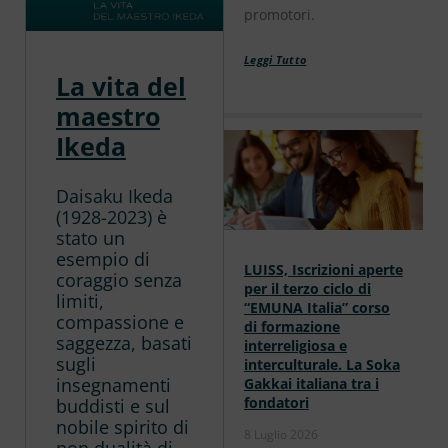
promotori.
Leggi Tutto
La vita del
maestro
Ikeda
Daisaku Ikeda
(1928-2023) è
stato un
esempio di
LUISS, Iscrizioni aperte
coraggio senza
per il terzo ciclo di
limiti,
“EMUNA Italia” corso
compassione e
di formazione
saggezza, basati
interreligiosa e
sugli
interculturale. La Soka
insegnamenti
Gakkai italiana tra i
fondatori
buddisti e sul
nobile spirito di
8 Luglio 2026
non dualità di