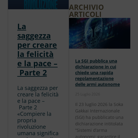
ARCHIVIO
ARTICOLI
La
saggezza
per creare
la felicità
La SGI pubblica una
e la pace –
dichiarazione in cui
Parte 2
chiede una rapida
regolamentazione
delle armi autonome
La saggezza per
creare la felicità
25 Luglio 2026
e la pace –
Il 23 luglio 2026 la Soka
Parte 2
Gakkai Internazionale
«Compiere la
(SGI) ha pubblicato una
propria
dichiarazione intitolata
rivoluzione
“Sistemi d’arma
umana significa
autonomi: garantire il