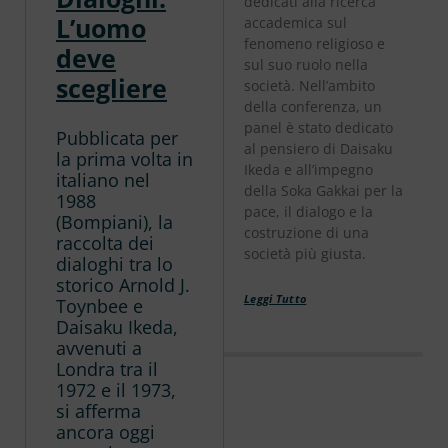
dedicati alla ricerca
L’uomo
accademica sul
fenomeno religioso e
deve
sul suo ruolo nella
scegliere
società. Nell’ambito
della conferenza, un
panel è stato dedicato
Pubblicata per
al pensiero di Daisaku
la prima volta in
Ikeda e all’impegno
italiano nel
della Soka Gakkai per la
1988
pace, il dialogo e la
(Bompiani), la
costruzione di una
raccolta dei
società più giusta.
dialoghi tra lo
storico Arnold J.
Leggi Tutto
Toynbee e
Daisaku Ikeda,
avvenuti a
Londra tra il
1972 e il 1973,
si afferma
ancora oggi