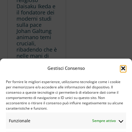
religioso
Daisaku Ikeda e
il fondatore dei
moderni studi
sulla pace
Johan Galtung
animano temi
cruciali,
ribadendo che è
nelle mani di
ognuno/a la
responsabilità
Gestisci Consenso
del
cambiamento.
Per fornire le migliori esperienze, utilizziamo tecnologie come i cookie
Grazie a questa
per memorizzare e/o accedere alle informazioni del dispositivo. Il
prospettiva non
consenso a queste tecnologie ci permetterà di elaborare dati come il
comportamento di navigazione o ID unici su questo sito. Non
si cade
acconsentire o ritirare il consenso può influire negativamente su alcune
nell’equivoco di
caratteristiche e funzioni.
valutare il bene
e il male, il
Funzionale
Sempre attivo
giusto e
l’ingiusto,