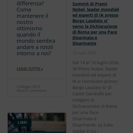
differenza?
Summit di Premi
Come
Nobel, leader mondiali
mantenere il
ed esperti di IA presso
Borgo Laudato si’
nostro
verso la Dichiarazione
ottimismo
di Roma per una Pace
quando il
Disarmata e
mondo sembra
Disarmante
andare a rotoli
intorno a noi?
10 Luglio 2026
Dal 14 al 16 luglio 2026,
30 Premi Nobel, leader
LEGGI TUTTO »
mondiali ed esperti di
IA si riuniscono presso
2 Maggio 2025
Borgo Laudato Si’ di
Nessun commento
Castel Gandolfo per
redigere la
Dichiarazione di Roma
per una Pace
Disarmata e
LIBRI
Disarmante. La Soka
Gakkai è tra i