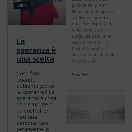
globale dei premi
LIBRI
Nobel su intelligenza
artificiale e guerra
nucleare, ospitata dal
Vaticano presso il
Borgo Laudato Sì nei
La
Giardini Pontifici di
speranza è
Castel Gandolfo e
sostenuta anche dalla
una scelta
Soka Gakkai.
Cosa fare
Leggi Tutto
quando
abbiamo perso
la speranza? La
speranza è cosa
da riscoprire o
da costruire?
Può una
persona fare
veramente la