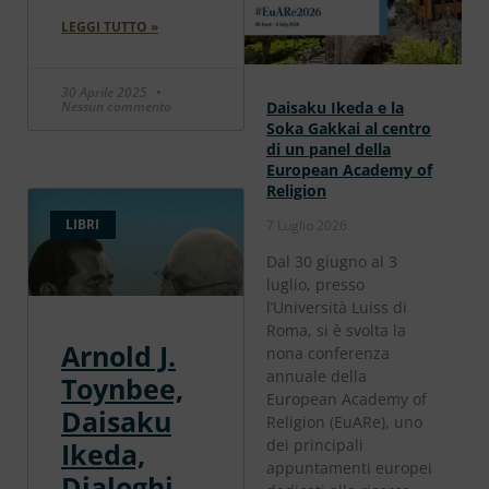
LEGGI TUTTO »
30 Aprile 2025
Nessun commento
Daisaku Ikeda e la
Soka Gakkai al centro
di un panel della
European Academy of
Religion
LIBRI
7 Luglio 2026
Dal 30 giugno al 3
luglio, presso
l’Università Luiss di
Roma, si è svolta la
Arnold J.
nona conferenza
annuale della
Toynbee,
European Academy of
Daisaku
Religion (EuARe), uno
dei principali
Ikeda,
appuntamenti europei
Dialoghi.